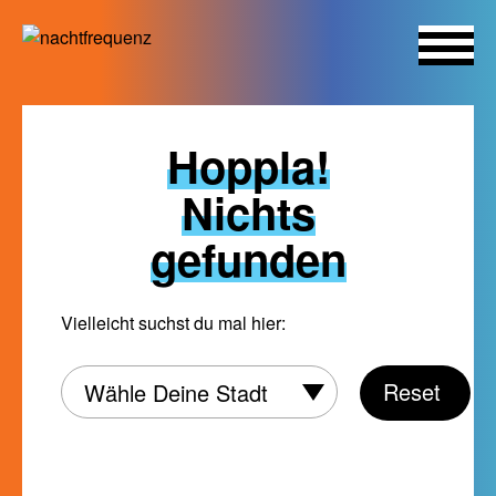
Skip
to
Hoppla!
content
Nichts
gefunden
Vielleicht suchst du mal hier:
Wähle
Reset
Wähle Deine Stadt
Deine
Stadt