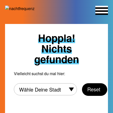
Skip
to
Hoppla!
content
Nichts
gefunden
Vielleicht suchst du mal hier:
Wähle
Reset
Wähle Deine Stadt
Deine
Stadt