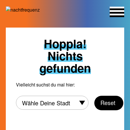
Skip
to
Hoppla!
content
Nichts
gefunden
Vielleicht suchst du mal hier:
Wähle
Reset
Wähle Deine Stadt
Deine
Stadt