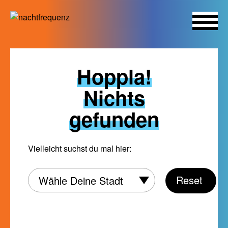
Skip
to
Hoppla!
content
Nichts
gefunden
Vielleicht suchst du mal hier:
Wähle
Reset
Wähle Deine Stadt
Deine
Stadt