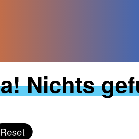
a! Nichts ge
le
Reset
e