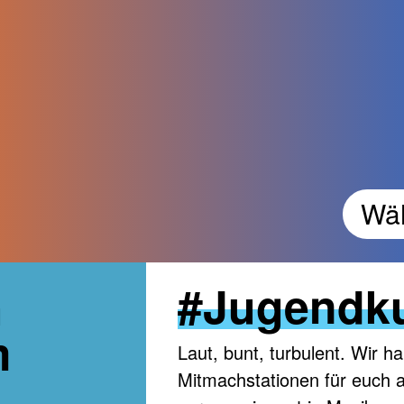
Wäh
#Jugendku
h
m
Laut, bunt, turbulent. Wir
Mitmachstationen für euch am