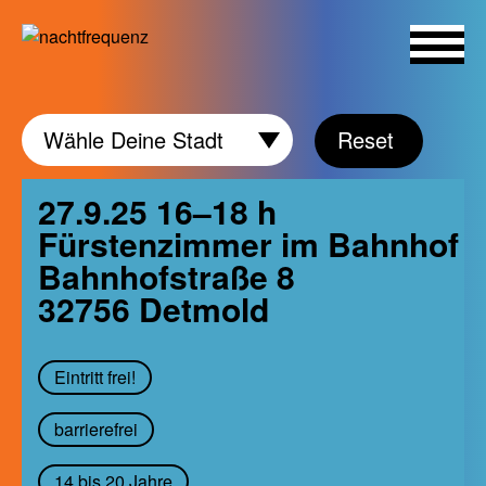
Skip
Wähle
Wähle Deine Stadt
Reset
to
Deine
content
Stadt
27.9.25 16–18 h
Fürstenzimmer im Bahnhof
Bahnhofstraße 8
32756
Detmold
Eintritt frei!
barrierefrei
14 bis 20 Jahre